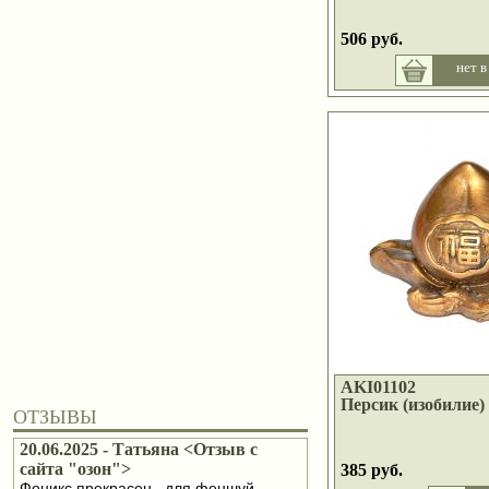
506 руб.
нет в
AKI01102
Персик (изобилие) 
ОТЗЫВЫ
20.06.2025 - Татьяна <Отзыв с
сайта "озон">
385 руб.
Феникс прекрасен , для феншуй