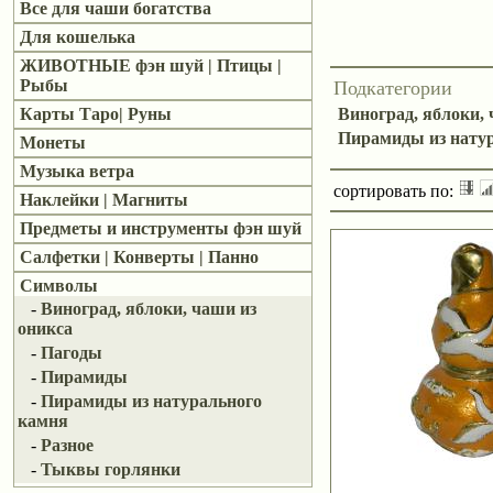
Все для чаши богатства
Для кошелька
ЖИВОТНЫЕ фэн шуй | Птицы |
Рыбы
Подкатегории
Виноград, яблоки, 
Карты Таро| Руны
Пирамиды из нату
Монеты
Музыка ветра
сортировать по:
Наклейки | Магниты
Предметы и инструменты фэн шуй
Салфетки | Конверты | Панно
Символы
-
Виноград, яблоки, чаши из
оникса
-
Пагоды
-
Пирамиды
-
Пирамиды из натурального
камня
-
Разное
-
Тыквы горлянки