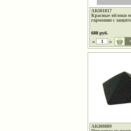
AKI01817
Красные яблоки м
гармонии с защит
688 руб.
«
»
в
AKI00889
Пирамида из шунг