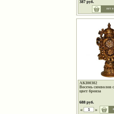
387 руб.
нет в
AKI00302
Восемь символов с
цвет бронза
688 руб.
«
»
в