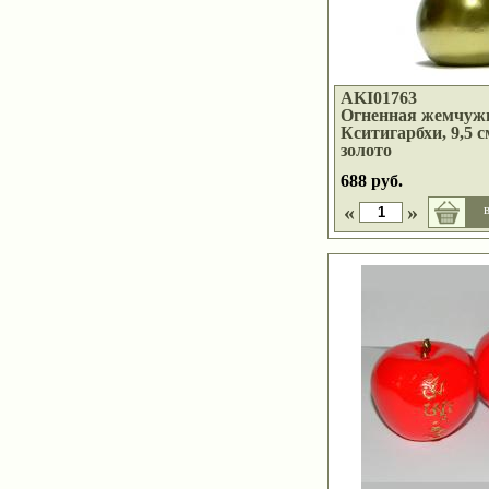
AKI01763
Огненная жемчуж
Кситигарбхи, 9,5 
золото
688 руб.
«
»
в