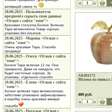
«
»
в
активаций самое то
20.06.2025 - Пользователь
предпочёл скрыть свои данные
<Отзыв с сайта "озон">
Красивая статуэтка.Богиня Зеленая
Тара великолепна.Товар хорошо
упакован,без изъянов.
20.06.2025 - Марина <Отзыв с
сайта "озон">
Очень красивая Тара. Спасибо
продавцу!
20.06.2025 - Олеся <Отзыв с сайта
"озон">
Богиня Тара зеленая 12 см. Она
прекрасна. Даже не ожидала, что
будет настолько хороша. За
AKI01172
упаковку- отдельное спасибо.
Яблоко из оникса 3
20.06.2025 - Елена <Отзыв с сайта
"озон">
богиня зелёная тара великолепная,
400 руб.
заботливо упаковано зафиксировано
в коробку очень красивая вживую
«
»
в
спасибо
20.06.2025 - Наталья <Отзыв с